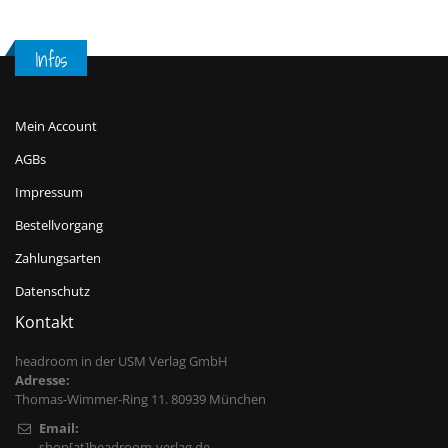
Infos
Mein Account
AGBs
Impressum
Bestellvorgang
Zahlungsarten
Datenschutz
Kontakt
headroom in der USM Verlag GmbH
Adresse:
Thomas-Wimmer-Ring 11. 80939 München
Email:
shop[at]headroom-verlag.de