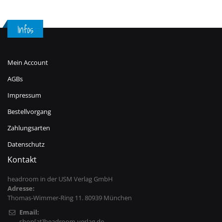
Infos
Mein Account
AGBs
Impressum
Bestellvorgang
Zahlungsarten
Datenschutz
Kontakt
headroom in der USM Verlag GmbH
Adresse:
Thomas-Wimmer-Ring 11. 80939 München
Email:
shop[at]headroom-verlag.de